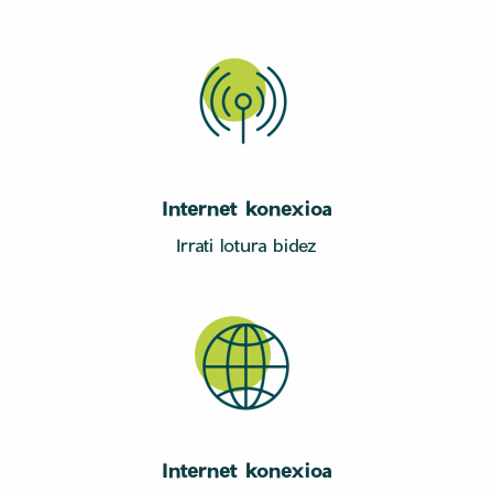
Internet konexioa
Irrati lotura bidez
Internet konexioa