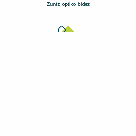
Zuntz optiko bidez
Telefonia
Finkoa