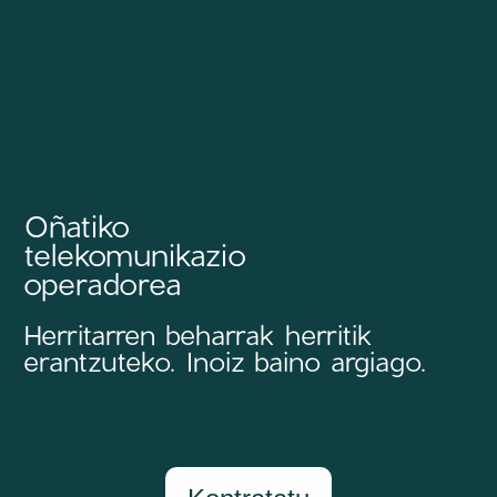
Oñatiko
telekomunikazio
operadorea
Herritarren beharrak herritik
erantzuteko. Inoiz baino argiago.